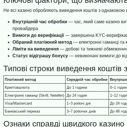
Ключові фактори, що визначають
Не всі казино обробляють виведення коштів з однаковою ш
Внутрішній час обробки
— час, який саме казино ви
провайдера
Вимоги до верифікації
— завершена KYC-верифікаці
Обраний платіжний метод
— електронні гаманці та 
Ліміти на виведення
— добові та тижневі обмеження
Статус відіграшу бонусу
— невиконані вимоги до ві
Типові строки виведення коштів 
Платіжний метод
Середній час обробки
Внутрішн
Криптовалюта
До 1 години
0–1 годин
Електронні гаманці (Skrill, Neteller)
До 24 годин
1–12 годи
Visa/Mastercard
1–3 робочі дні
До 24 год
Банківський переказ
3–7 робочих днів
До 48 год
Ознаки справді швидкого казино