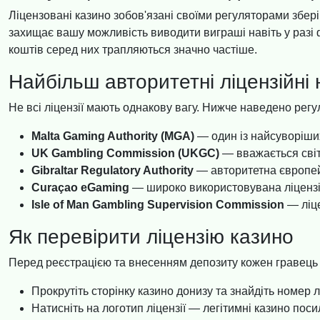
Ліцензовані казино зобов'язані своїми регуляторами збер
захищає вашу можливість виводити виграші навіть у разі 
коштів серед них трапляються значно частіше.
Найбільш авторитетні ліцензійні 
Не всі ліцензії мають однакову вагу. Нижче наведено рег
Malta Gaming Authority (MGA)
— один із найсуворіших
UK Gambling Commission (UKGC)
— вважається світ
Gibraltar Regulatory Authority
— авторитетна європейс
Curaçao eGaming
— широко використовувана ліцензія
Isle of Man Gambling Supervision Commission
— ліце
Як перевірити ліцензію казино
Перед реєстрацією та внесенням депозиту кожен гравець 
Прокрутіть сторінку казино донизу та знайдіть номер л
Натисніть на логотип ліцензії — легітимні казино пос