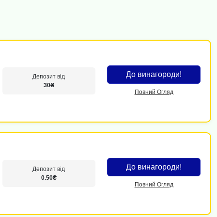
До винагороди!
Депозит від
30₴
Повний Огляд
До винагороди!
Депозит від
0.50₴
Повний Огляд