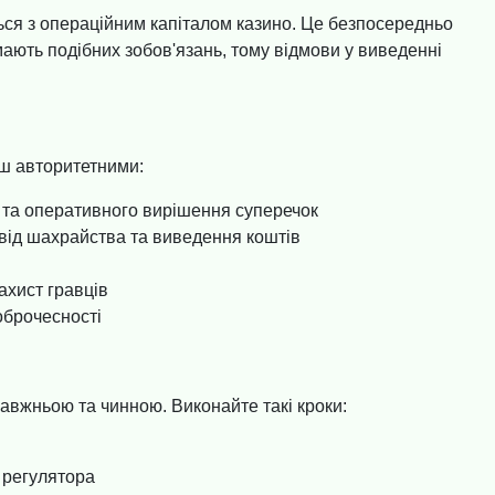
ться з операційним капіталом казино. Це безпосередньо
ають подібних зобов'язань, тому відмови у виведенні
ьш авторитетними:
в та оперативного вирішення суперечок
від шахрайства та виведення коштів
ахист гравців
оброчесності
авжньою та чинною. Виконайте такі кроки:
х регулятора