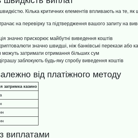
 швидкість виплат
видкістю. Кілька критичних елементів впливають на те, як 
трачає на перевірку та підтвердження вашого запиту на ви
я значно прискорює майбутні виведення коштів
криптовалюти значно швидші, ніж банківські перекази або к
 можуть затримати отримання більших сум
діграшу заблокують будь-яку спробу виведення коштів
залежно від платіжного методу
я затримка казино
а
н
ин
ин
 з виплатами