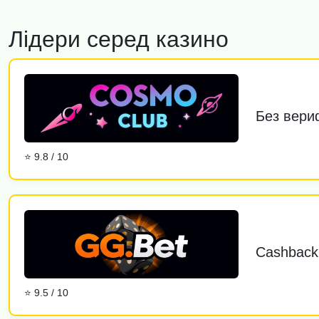
Лідери серед казино
Без вериф
⭐ 9.8 / 10
Cashback
⭐ 9.5 / 10