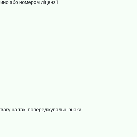
зино або номером ліцензії
вагу на такі попереджувальні знаки: