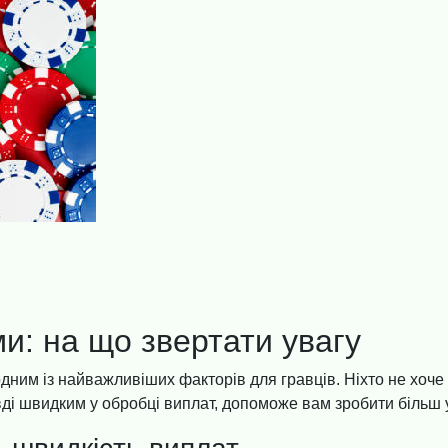
и: на що звертати увагу
дним із найважливіших факторів для гравців. Ніхто не хоче
авді швидким у обробці виплат, допоможе вам зробити більш 