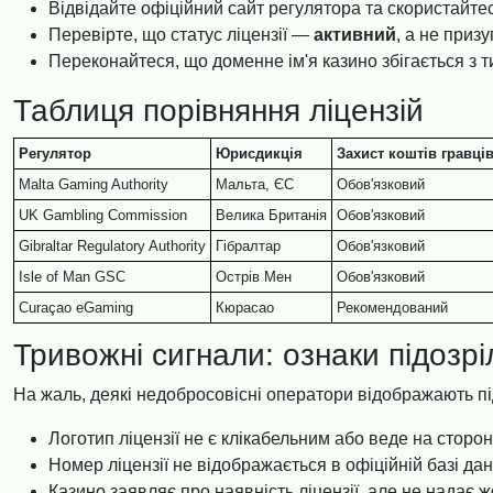
Відвідайте офіційний сайт регулятора та скористайтес
Перевірте, що статус ліцензії —
активний
, а не приз
Переконайтеся, що доменне ім'я казино збігається з 
Таблиця порівняння ліцензій
Регулятор
Юрисдикція
Захист коштів гравці
Malta Gaming Authority
Мальта, ЄС
Обов'язковий
UK Gambling Commission
Велика Британія
Обов'язковий
Gibraltar Regulatory Authority
Гібралтар
Обов'язковий
Isle of Man GSC
Острів Мен
Обов'язковий
Curaçao eGaming
Кюрасао
Рекомендований
Тривожні сигнали: ознаки підозрі
На жаль, деякі недобросовісні оператори відображають пі
Логотип ліцензії не є клікабельним або веде на сторо
Номер ліцензії не відображається в офіційній базі да
Казино заявляє про наявність ліцензії, але не надає