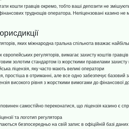
ігати кошти гравців окремо, тобто ваші депозити не змішую
фінансових труднощів оператора. Нелiцензовані казино не м
юрисдикції
уляторів, яких міжнародна гральна спільнота вважає найбіл
 європейських регуляторів, вимагає захисту коштів гравці
овим золотим стандартом із жорсткими правилами захисту 
ька ліцензія, яку часто мають великі оператори
, простіша в отриманні, але все одно забезпечує базовий з
нзія високого рівня з жорсткими вимогами до фінансової д
повинен самостійно переконатися, що ліцензія казино є спр
іцензії та логотип регулятора
илаються безпосередньо на свій запис в офіційній базі дани